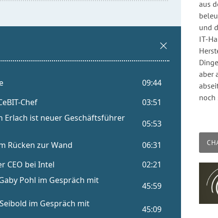
aus d
beleu
und d
IT-Ha
Herst
Dinge
aber 
absei
noch 
CH