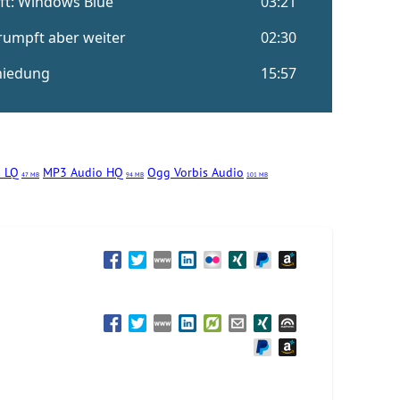
 LQ
MP3 Audio HQ
Ogg Vorbis Audio
47 MB
94 MB
101 MB