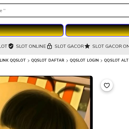
LOT
SLOT ONLINE
SLOT GACOR
SLOT GACOR ON
LINK QQSLOT
QQSLOT DAFTAR
QQSLOT LOGIN
QQSLOT ALT