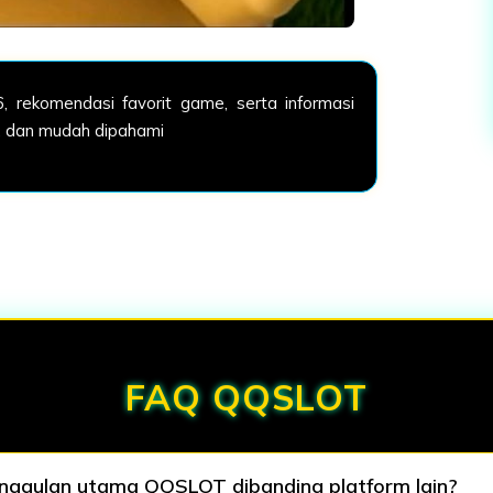
 rekomendasi favorit game, serta informasi
if, dan mudah dipahami
FAQ QQSLOT
unggulan utama QQSLOT dibanding platform lain?