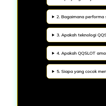
2. Bagaimana performa
3. Apakah teknologi Q
4. Apakah QQSLOT aman 
5. Siapa yang cocok m