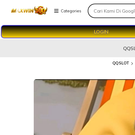
Skip
Search
QQSLOT
to
Categories
for
Content
items
or
shops
LOGIN
QQS
QQSLOT