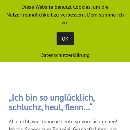
Diese Website benutzt Cookies, um die
MENU
Nutzerfreundlichkeit zu verbessern. Dem stimme ich
zu.
OK
Datenschutzerklärung
„Ich bin so unglücklich,
schluchz, heul, flenn…“
Also echt, was manche Leute so von sich geben!
Martin Seeger zum Beispiel, Geschäftsführer des