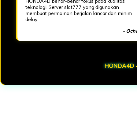
HONDA4D benar-benar fokus pada kualitas
teknologi. Server slot777 yang digunakan
membuat permainan berjalan lancar dan minim
delay.
- Och
HONDA4D 