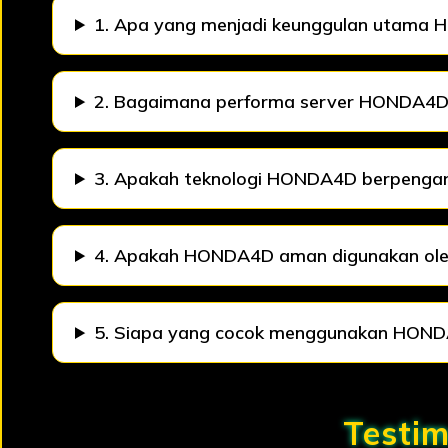
1. Apa yang menjadi keunggulan utama H
2. Bagaimana performa server HONDA4D
3. Apakah teknologi HONDA4D berpenga
4. Apakah HONDA4D aman digunakan oleh
5. Siapa yang cocok menggunakan HON
Testi