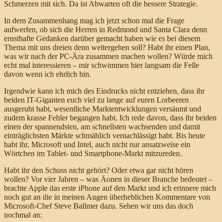
Schmerzen mit sich. Da ist Abwarten oft die bessere Strategie.
In dem Zusammenhang mag ich jetzt schon mal die Frage
aufwerfen, ob sich die Herren in Redmond und Santa Clara denn
ernsthafte Gedanken darüber gemacht haben wie es bei diesem
Thema mit uns dreien denn weitergehen soll? Habt ihr einen Plan,
was wir nach der PC-Ära zusammen machen wollen? Würde mich
echt mal interessieren – mir schwimmen hier langsam die Felle
davon wenn ich ehrlich bin.
Irgendwie kann ich mich des Eindrucks nicht entziehen, dass ihr
beiden IT-Giganten euch viel zu lange auf euren Lorbeeren
ausgeruht habt, wesentliche Marktentwicklungen versäumt und
zudem krasse Fehler begangen habt. Ich rede davon, dass ihr beiden
einen der spannendsten, am schnellsten wachsenden und damit
einträglichsten Märkte schmählich vernachlässigt habt. Bis heute
habt ihr, Microsoft und Intel, auch nicht nur ansatzweise ein
Wörtchen im Tablet- und Smartphone-Markt mitzureden.
Habt ihr den Schuss nicht gehört? Oder etwa gar nicht hören
wollen? Vor vier Jahren – was Äonen in dieser Branche bedeutet –
brachte Apple das erste iPhone auf den Markt und ich erinnere mich
noch gut an die in meinen Augen überheblichen Kommentare von
Microsoft-Chef Steve Ballmer dazu. Sehen wir uns das doch
nochmal an: