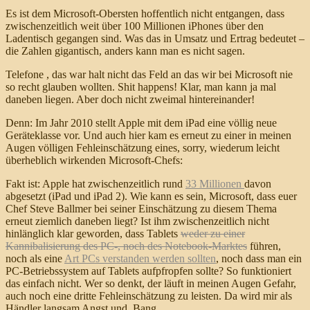
Es ist dem Microsoft-Obersten hoffentlich nicht entgangen, dass
zwischenzeitlich weit über 100 Millionen iPhones über den
Ladentisch gegangen sind. Was das in Umsatz und Ertrag bedeutet –
die Zahlen gigantisch, anders kann man es nicht sagen.
Telefone , das war halt nicht das Feld an das wir bei Microsoft nie
so recht glauben wollten. Shit happens! Klar, man kann ja mal
daneben liegen. Aber doch nicht zweimal hintereinander!
Denn: Im Jahr 2010 stellt Apple mit dem iPad eine völlig neue
Geräteklasse vor. Und auch hier kam es erneut zu einer in meinen
Augen völligen Fehleinschätzung eines, sorry, wiederum leicht
überheblich wirkenden Microsoft-Chefs:
Fakt ist: Apple hat zwischenzeitlich rund
33 Millionen
davon
abgesetzt (iPad und iPad 2). Wie kann es sein, Microsoft, dass euer
Chef Steve Ballmer bei seiner Einschätzung zu diesem Thema
erneut ziemlich daneben liegt? Ist ihm zwischenzeitlich nicht
hinlänglich klar geworden, dass Tablets
weder zu einer
Kannibalisierung des PC-, noch des Notebook-Marktes
führen,
noch als eine
Art PCs verstanden werden sollten
, noch dass man ein
PC-Betriebssystem auf Tablets aufpfropfen sollte? So funktioniert
das einfach nicht. Wer so denkt, der läuft in meinen Augen Gefahr,
auch noch eine dritte Fehleinschätzung zu leisten. Da wird mir als
Händler langsam Angst und Bang.