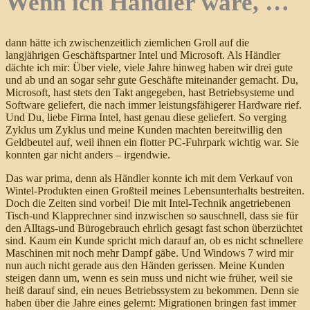
Wenn ich Händler wäre, …
dann hätte ich zwischenzeitlich ziemlichen Groll auf die
langjährigen Geschäftspartner Intel und Microsoft. Als Händler
dächte ich mir: Über viele, viele Jahre hinweg haben wir drei gute
und ab und an sogar sehr gute Geschäfte miteinander gemacht. Du,
Microsoft, hast stets den Takt angegeben, hast Betriebsysteme und
Software geliefert, die nach immer leistungsfähigerer Hardware rief.
Und Du, liebe Firma Intel, hast genau diese geliefert. So verging
Zyklus um Zyklus und meine Kunden machten bereitwillig den
Geldbeutel auf, weil ihnen ein flotter PC-Fuhrpark wichtig war. Sie
konnten gar nicht anders – irgendwie.
Das war prima, denn als Händler konnte ich mit dem Verkauf von
Wintel-Produkten einen Großteil meines Lebensunterhalts bestreiten.
Doch die Zeiten sind vorbei! Die mit Intel-Technik angetriebenen
Tisch-und Klapprechner sind inzwischen so
sauschnell, dass sie für
den Alltags-und Bürogebrauch ehrlich gesagt fast schon überzüchtet
sind. Kaum ein Kunde spricht mich darauf an, ob es nicht schnellere
Maschinen mit noch mehr Dampf gäbe. Und Windows 7 wird mir
nun auch nicht gerade aus den Händen gerissen. Meine Kunden
steigen dann um, wenn es sein muss und nicht wie früher, weil sie
heiß darauf sind, ein neues Betriebssystem zu bekommen. Denn sie
haben über die Jahre eines gelernt: Migrationen bringen fast immer