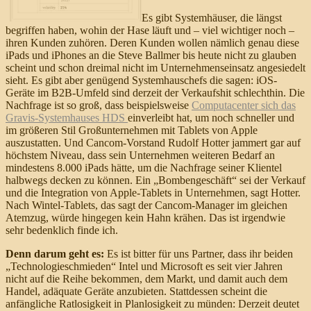
Es gibt Systemhäuser, die längst
begriffen haben, wohin der Hase läuft und – viel wichtiger noch –
ihren Kunden zuhören. Deren Kunden wollen nämlich genau diese
iPads und iPhones an die Steve Ballmer bis heute nicht zu glauben
scheint und schon dreimal nicht im Unternehmenseinsatz angesiedelt
sieht. Es gibt aber genügend Systemhauschefs die sagen: iOS-
Geräte im B2B-Umfeld sind derzeit der Verkaufshit schlechthin. Die
Nachfrage ist so groß, dass beispielsweise
Computacenter sich das
Gravis-Systemhauses HDS
einverleibt hat, um noch schneller und
im größeren Stil Großunternehmen mit Tablets von Apple
auszustatten. Und Cancom-Vorstand Rudolf Hotter jammert gar auf
höchstem Niveau, dass sein Unternehmen weiteren Bedarf an
mindestens 8.000 iPads hätte, um die Nachfrage seiner Klientel
halbwegs decken zu können. Ein „Bombengeschäft“ sei der Verkauf
und die Integration von Apple-Tablets in Unternehmen, sagt Hotter.
Nach Wintel-Tablets, das sagt der Cancom-Manager im gleichen
Atemzug, würde hingegen kein Hahn krähen. Das ist irgendwie
sehr bedenklich finde ich.
Denn darum geht es:
Es ist bitter für uns Partner, dass ihr beiden
„Technologieschmieden“ Intel und Microsoft es seit vier Jahren
nicht auf die Reihe bekommen, dem Markt, und damit auch dem
Handel, adäquate Geräte anzubieten. Stattdessen scheint die
anfängliche Ratlosigkeit in Planlosigkeit zu münden: Derzeit deutet