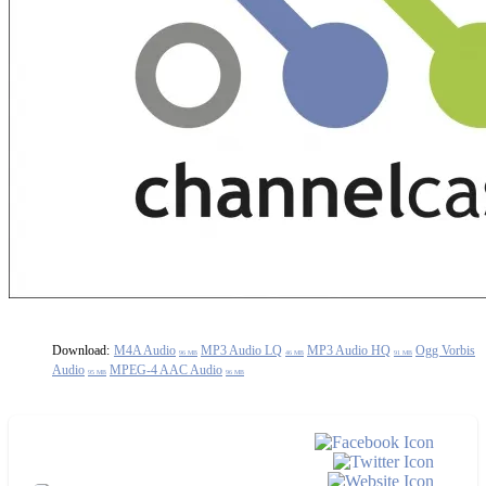
Download:
M4A Audio
MP3 Audio LQ
MP3 Audio HQ
Ogg Vorbis
96 MB
46 MB
91 MB
Audio
MPEG-4 AAC Audio
95 MB
96 MB