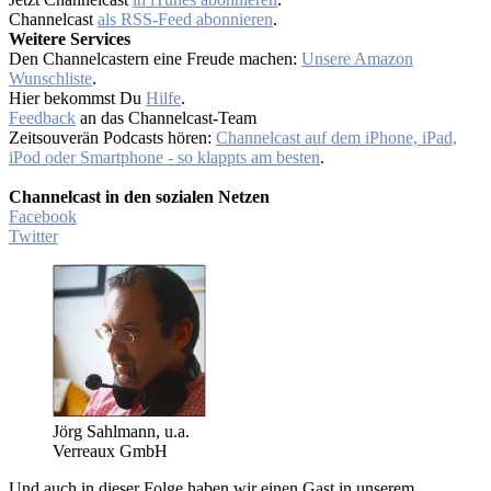
Channelcast
als RSS-Feed abonnieren
.
Weitere Services
Den Channelcastern eine Freude machen:
Unsere Amazon
Wunschliste
.
Hier bekommst Du
Hilfe
.
Feedback
an das Channelcast-Team
Zeitsouverän Podcasts hören:
Channelcast auf dem iPhone, iPad,
iPod oder Smartphone - so klappts am besten
.
Channelcast in den sozialen Netzen
Facebook
Twitter
Jörg Sahlmann, u.a.
Verreaux GmbH
Und auch in dieser Folge haben wir einen Gast in unserem