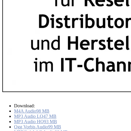
Download:
M4A Audio
98 MB
MP3 Audio LQ
47 MB
MP3 Audio HQ
93 MB
Ogg Vorbis Audio
99 MB