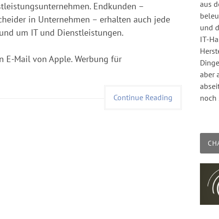
aus d
nstleistungsunternehmen. Endkunden –
beleu
cheider in Unternehmen – erhalten auch jede
und d
und um IT und Dienstleistungen.
IT-Ha
Herst
 E-Mail von Apple. Werbung für
Dinge
aber 
absei
Continue Reading
noch 
CH