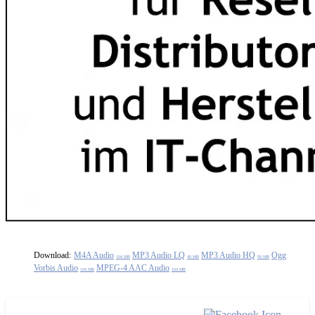
Download:
M4A Audio
MP3 Audio LQ
MP3 Audio HQ
Ogg
104 MB
49 MB
99 MB
Vorbis Audio
MPEG-4 AAC Audio
104 MB
104 MB