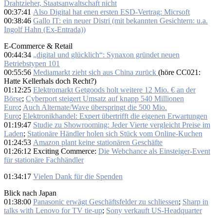
Drahtzieher, Staatsanwaltschaft nicht
00:37:41
Also Digital hat enen ersten ESD-Vertrag: Micrsoft
00:38:46
Gallo IT: ein neuer Distri (mit bekannten Gesichtern: u.a.
Ingolf Hahn (Ex-Entrada))
E-Commerce & Retail
00:44:34
„digital und glücklich“: Synaxon gründet neuen
Betriebstypen 101
00:55:56
Mediamarkt zieht sich aus China zurück
(höre CC021:
Hatte Kellerhals doch Recht?)
01:12:25
Elektromarkt Getgoods holt weitere 12 Mio. € an der
Börse
;
Cyberport steigert Umsatz auf knapp 540 Millionen
Euro
;
Auch Alternate/Wave überspringt die 500 Mio.
Euro
;
Elektronikhandel: Expert übertrifft die eigenen Erwartungen
01:19:47
Studie zu Showrooming: Jeder Vierte vergleicht Preise im
Laden
;
Stationäre Händler holen sich Stück vom Online-Kuchen
01:24:53
Amazon plant keine stationären Geschäfte
01:26:12 Exciting Commerce:
Die Webchance als Einsteiger-Event
für stationäre Fachhändler
01:34:17
Vielen Dank für die Spenden
Blick nach Japan
01:38:00
Panasonic erwägt Geschäftsfelder zu schliessen
;
Sharp in
talks with Lenovo for TV tie-up
;
Sony verkauft US-Headquarter