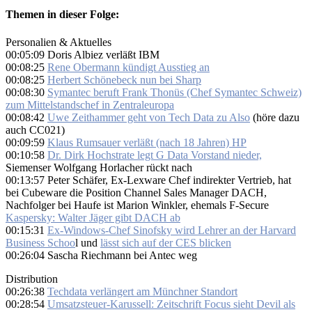
Themen in dieser Folge:
Personalien & Aktuelles
00:05:09 Doris Albiez verläßt IBM
00:08:25
Rene Obermann kündigt Ausstieg an
00:08:25
Herbert Schönebeck nun bei Sharp
00:08:30
Symantec beruft Frank Thonüs (Chef Symantec Schweiz)
zum Mittelstandschef in Zentraleuropa
00:08:42
Uwe Zeithammer geht von Tech Data zu Also
(höre dazu
auch CC021)
00:09:59
Klaus Rumsauer verläßt (nach 18 Jahren) HP
00:10:58
Dr. Dirk Hochstrate legt G Data Vorstand nieder,
Siemenser Wolfgang Horlacher rückt nach
00:13:57 Peter Schäfer, Ex-Lexware Chef indirekter Vertrieb, hat
bei Cubeware die Position Channel Sales Manager DACH,
Nachfolger bei Haufe ist Marion Winkler, ehemals F-Secure
Kaspersky: Walter Jäger gibt DACH ab
00:15:31
Ex-Windows-Chef Sinofsky wird Lehrer an der Harvard
Business Schoo
l und
lässt sich auf der CES blicken
00:26:04 Sascha Riechmann bei Antec weg
Distribution
00:26:38
Techdata verlängert am Münchner Standort
00:28:54
Umsatzsteuer-Karussell: Zeitschrift Focus sieht Devil als