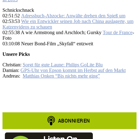
Schnickschnack
02:51:52
Adressbuch-Abzocke: Anwälte drehen den Spieß um
02:53:53
Wie ein Entwickler seinen Job nach China auslagerte, um
Katzenvideos zu schauen
02:55:38 A wie Armstrong und Arschloch; Gursky
Tour de France
-
Foto
03:10:08 Neuer Bond-Film „Skyfall“ entzweit
Unsere Picks
Christian:
Sorgt für gute Laune: Philips GoLite Blu
Damian:
GPS-Uhr von Epson kommt im Herbst auf den Markt
Andreas:
Matthias Onken “Bis nichts mehr ging”