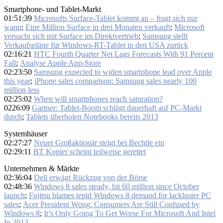
Smartphone- und Tablet-Markt
01:51:39
Microsofts Surface-Tablet kommt an – fragt sich nur
wann
;
Eine Million Surface in drei Monaten verkauft
;
Microsoft
versucht sich mit Surface im Direktvertrieb
;
Samsung stellt
Verkaufspläne für Windows-RT-Tablet in den USA zurück
02:16:21
HTC Fourth Quarter Net Lags Forecasts With 91 Percent
Fall
;
Analyse Apple App-Store
02:23:50
Samsung expected to widen smartphone lead over Apple
this year
;
iPhone sales comparison: Samsung sales nearly 100
million less
02:25:02
When will smartphones reach saturation?
0226:09
Gartner: Tablet-Boom schlägt dauerhaft auf PC-Markt
durch
;
Tablets überholen Notebooks bereits 2013
Systemhäuser
02:27:27
Neuer Großaktionär steigt bei Bechtle ein
02:29:11
BT Kopier scheint teilweise gerettet
Unternehmen & Märkte
02:36:04
Dell erwägt Rückzug von der Börse
02:48:36
Windows 8 sales steady, hit 60 million since October
launch
;
Fujitsu blames tepid Windows 8 demand for lackluster PC
sales
;
Acer President Wong: Consumers Are Still Confused by
Windows 8
;
It’s Only Going To Get Worse For Microsoft And Intel
In 2013