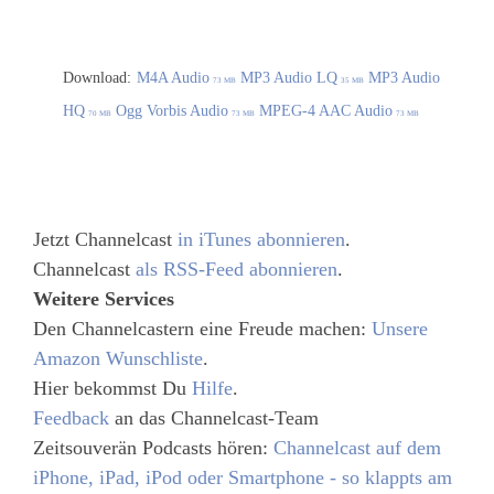
Download:
M4A Audio
MP3 Audio LQ
MP3 Audio
73 MB
35 MB
HQ
Ogg Vorbis Audio
MPEG-4 AAC Audio
70 MB
73 MB
73 MB
Jetzt Channelcast
in iTunes abonnieren
.
Channelcast
als RSS-Feed abonnieren
.
Weitere Services
Den Channelcastern eine Freude machen:
Unsere
Amazon Wunschliste
.
Hier bekommst Du
Hilfe
.
Feedback
an das Channelcast-Team
Zeitsouverän Podcasts hören:
Channelcast auf dem
iPhone, iPad, iPod oder Smartphone - so klappts am