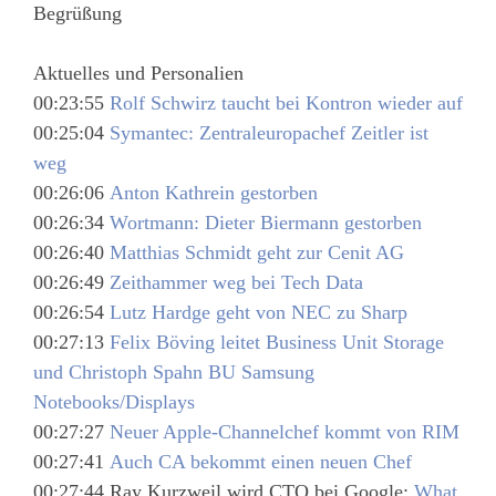
Begrüßung
Aktuelles und Personalien
00:23:55
Rolf Schwirz taucht bei Kontron wieder auf
00:25:04
Symantec: Zentraleuropachef Zeitler ist
weg
00:26:06
Anton Kathrein gestorben
00:26:34
Wortmann: Dieter Biermann gestorben
00:26:40
Matthias Schmidt geht zur Cenit AG
00:26:49
Zeithammer weg bei Tech Data
00:26:54
Lutz Hardge geht von NEC zu Sharp
00:27:13
Felix Böving leitet Business Unit Storage
und Christoph Spahn BU Samsung
Notebooks/Displays
00:27:27
Neuer Apple-Channelchef kommt von RIM
00:27:41
Auch CA bekommt einen neuen Chef
00:27:44 Ray Kurzweil wird CTO bei Google;
What