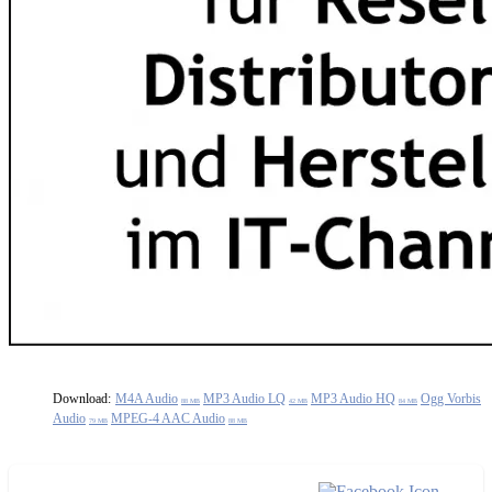
Download:
M4A Audio
MP3 Audio LQ
MP3 Audio HQ
Ogg Vorbis
88 MB
42 MB
84 MB
Audio
MPEG-4 AAC Audio
79 MB
88 MB