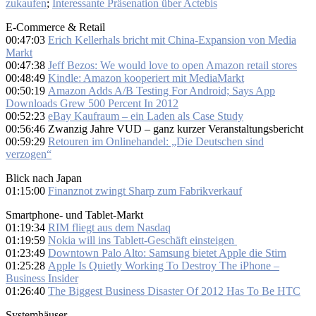
zukaufen
;
Interessante Präsenation über Actebis
E-Commerce & Retail
00:47:03
Erich Kellerhals bricht mit China-Expansion von Media
Markt
00:47:38
Jeff Bezos: We would love to open Amazon retail stores
00:48:49
Kindle: Amazon kooperiert mit MediaMarkt
00:50:19
Amazon Adds A/B Testing For Android; Says App
Downloads Grew 500 Percent In 2012
00:52:23
eBay Kaufraum – ein Laden als Case Study
00:56:46 Zwanzig Jahre VUD – ganz kurzer Veranstaltungsbericht
00:59:29
Retouren im Onlinehandel: „Die Deutschen sind
verzogen“
Blick nach Japan
01:15:00
Finanznot zwingt Sharp zum Fabrikverkauf
Smartphone- und Tablet-Markt
01:19:34
RIM fliegt aus dem Nasdaq
01:19:59
Nokia will ins Tablett-Geschäft einsteigen
01:23:49
Downtown Palo Alto: Samsung bietet Apple die Stirn
01:25:28
Apple Is Quietly Working To Destroy The iPhone –
Business Insider
01:26:40
The Biggest Business Disaster Of 2012 Has To Be HTC
Systemhäuser