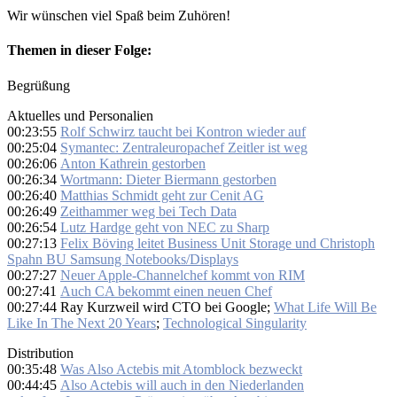
Wir wünschen viel Spaß beim Zuhören!
Themen in dieser Folge:
Begrüßung
Aktuelles und Personalien
00:23:55
Rolf Schwirz taucht bei Kontron wieder auf
00:25:04
Symantec: Zentraleuropachef Zeitler ist weg
00:26:06
Anton Kathrein gestorben
00:26:34
Wortmann: Dieter Biermann gestorben
00:26:40
Matthias Schmidt geht zur Cenit AG
00:26:49
Zeithammer weg bei Tech Data
00:26:54
Lutz Hardge geht von NEC zu Sharp
00:27:13
Felix Böving leitet Business Unit Storage und Christoph
Spahn BU Samsung Notebooks/Displays
00:27:27
Neuer Apple-Channelchef kommt von RIM
00:27:41
Auch CA bekommt einen neuen Chef
00:27:44 Ray Kurzweil wird CTO bei Google;
What Life Will Be
Like In The Next 20 Years
;
Technological Singularity
Distribution
00:35:48
Was Also Actebis mit Atomblock bezweckt
00:44:45
Also Actebis will auch in den Niederlanden