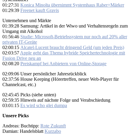
01:27:31
Konica Minolta übernimmt Systemhaus Raber+Märker
01:29:39
Freenet kauft Gravis
Unternehmen und Märkte
01:39:28 Samsung: Artikel in der Wiwo und Verhaltensregeln zum
Umgang mit Alkohol
01:56:46
Studie: Microsoft-Betriebssystem nur noch auf 20% aller
privaten IT-Geräte
02:00:15
Alcatel-Lucent braucht dringend Geld (um jeden Preis)
02:03:57
Apple geht das Thema hybride Speichertechnologie mit
Fusion Drive neu an
02:08:20
Preiskampf bei Anbietern von Online-Storage
02:09:06 Unser persönlicher Jahresrückblick
02:37:56 House Keeping (Hörertreffen, neuer Web-Player für
Channelcast, etc.)
02:45:45 Picks (siehe unten)
02:59:35 Hinweis auf nächste Folge und Verabschiedung
03:01:15
Es wird scho glei dumpa
Unsere Picks
Andreas: Buchtipp:
Rote Zukunft
Damian: Handelsblatt
Kurzabo