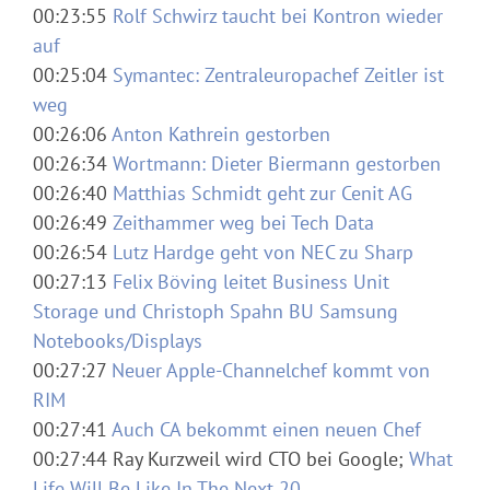
00:23:55
Rolf Schwirz taucht bei Kontron wieder
auf
00:25:04
Symantec: Zentraleuropachef Zeitler ist
weg
00:26:06
Anton Kathrein gestorben
00:26:34
Wortmann: Dieter Biermann gestorben
00:26:40
Matthias Schmidt geht zur Cenit AG
00:26:49
Zeithammer weg bei Tech Data
00:26:54
Lutz Hardge geht von NEC zu Sharp
00:27:13
Felix Böving leitet Business Unit
Storage und Christoph Spahn BU Samsung
Notebooks/Displays
00:27:27
Neuer Apple-Channelchef kommt von
RIM
00:27:41
Auch CA bekommt einen neuen Chef
00:27:44 Ray Kurzweil wird CTO bei Google;
What
Life Will Be Like In The Next 20