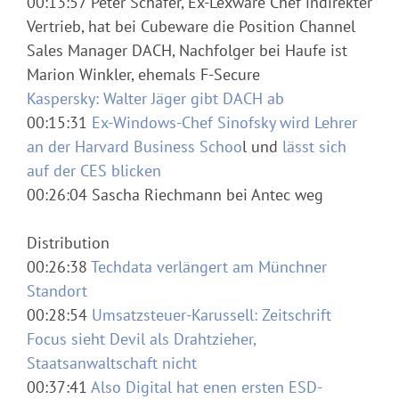
00:13:57 Peter Schäfer, Ex-Lexware Chef indirekter
Vertrieb, hat bei Cubeware die Position Channel
Sales Manager DACH, Nachfolger bei Haufe ist
Marion Winkler, ehemals F-Secure
Kaspersky: Walter Jäger gibt DACH ab
00:15:31
Ex-Windows-Chef Sinofsky wird Lehrer
an der Harvard Business Schoo
l und
lässt sich
auf der CES blicken
00:26:04 Sascha Riechmann bei Antec weg
Distribution
00:26:38
Techdata verlängert am Münchner
Standort
00:28:54
Umsatzsteuer-Karussell: Zeitschrift
Focus sieht Devil als Drahtzieher,
Staatsanwaltschaft nicht
00:37:41
Also Digital hat enen ersten ESD-