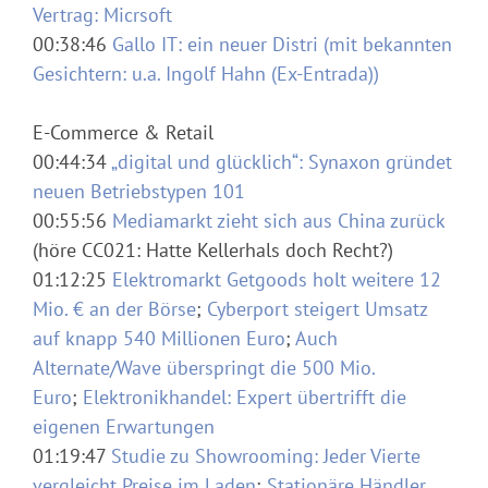
Vertrag: Micrsoft
00:38:46
Gallo IT: ein neuer Distri (mit bekannten
Gesichtern: u.a. Ingolf Hahn (Ex-Entrada))
E-Commerce & Retail
00:44:34
„digital und glücklich“: Synaxon gründet
neuen Betriebstypen 101
00:55:56
Mediamarkt zieht sich aus China zurück
(höre CC021: Hatte Kellerhals doch Recht?)
01:12:25
Elektromarkt Getgoods holt weitere 12
Mio. € an der Börse
;
Cyberport steigert Umsatz
auf knapp 540 Millionen Euro
;
Auch
Alternate/Wave überspringt die 500 Mio.
Euro
;
Elektronikhandel: Expert übertrifft die
eigenen Erwartungen
01:19:47
Studie zu Showrooming: Jeder Vierte
vergleicht Preise im Laden
;
Stationäre Händler