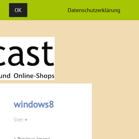
S
MEDIADATEN
OK
Datenschutzerklärung
windows8
Size:
×
« Previous Image