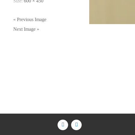
Size:
600 × 450
« Previous Image
Next Image »