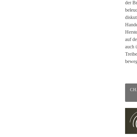
der Br
beleu
diskut
Handel
Herst
auf d
auch ü
Treib
beweg
CH