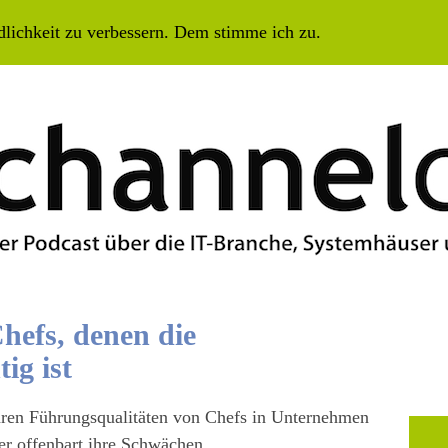
SEN
LIVE
ARCHIV ALLER FOLGEN
IMPRESSUM
dlichkeit zu verbessern. Dem stimme ich zu.
hefs, denen die
ig ist
hren Führungsqualitäten von Chefs in Unternehmen
der offenbart ihre Schwächen.