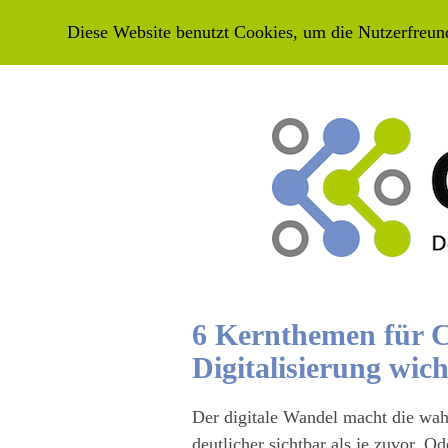
HOME
NEWS
PODCAST-WIS
Diese Website benutzt Cookies, um die Nutzerfreun
6 Kernthemen für C
Digitalisierung wicht
Der digitale Wandel macht die wa
deutlicher sichtbar als je zuvor. O