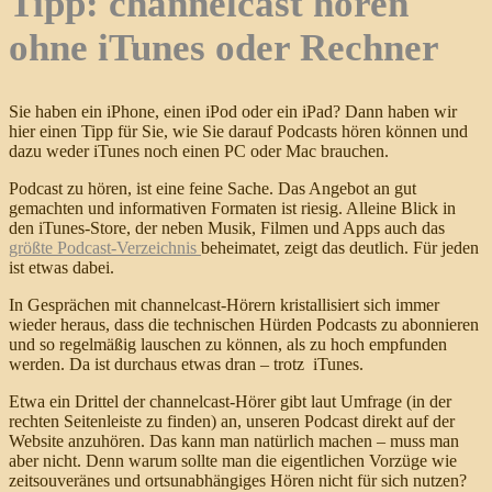
Tipp: channelcast hören
ohne iTunes oder Rechner
Sie haben ein iPhone, einen iPod oder ein iPad? Dann haben wir
hier einen Tipp für Sie, wie Sie darauf Podcasts hören können und
dazu weder iTunes noch einen PC oder Mac brauchen.
Podcast zu hören, ist eine feine Sache. Das Angebot an gut
gemachten und informativen Formaten ist riesig. Alleine Blick in
den iTunes-Store, der neben Musik, Filmen und Apps auch das
größte Podcast-Verzeichnis
beheimatet, zeigt das deutlich. Für jeden
ist etwas dabei.
In Gesprächen mit channelcast-Hörern kristallisiert sich immer
wieder heraus, dass die technischen Hürden Podcasts zu
abonnieren
und so regelmäßig lauschen zu können, als zu hoch empfunden
werden. Da ist durchaus etwas dran – trotz iTunes.
Etwa ein Drittel der channelcast-Hörer gibt laut Umfrage (in der
rechten Seitenleiste zu finden) an, unseren Podcast direkt auf der
Website anzuhören. Das kann man natürlich machen – muss man
aber nicht. Denn warum sollte man die eigentlichen Vorzüge wie
zeitsouveränes und ortsunabhängiges Hören nicht für sich nutzen?