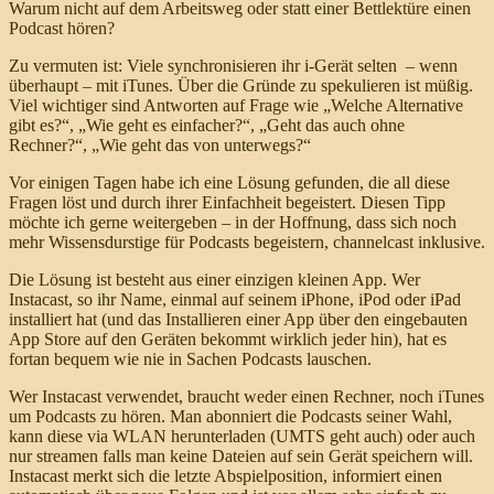
Warum nicht auf dem Arbeitsweg oder statt einer Bettlektüre einen
Podcast hören?
Zu vermuten ist: Viele synchronisieren ihr i-Gerät selten – wenn
überhaupt – mit iTunes. Über die Gründe zu spekulieren ist müßig.
Viel wichtiger sind Antworten auf Frage wie „Welche Alternative
gibt es?“, „Wie geht es einfacher?“, „Geht das auch ohne
Rechner?“, „Wie geht das von unterwegs?“
Vor einigen Tagen habe ich eine Lösung gefunden, die all diese
Fragen löst und durch ihrer Einfachheit begeistert. Diesen Tipp
möchte ich gerne weitergeben – in der Hoffnung, dass sich noch
mehr Wissensdurstige für Podcasts begeistern, channelcast inklusive.
Die Lösung ist besteht aus einer einzigen kleinen App. Wer
Instacast, so ihr Name, einmal auf seinem iPhone, iPod oder iPad
installiert hat (und das Installieren einer App über den eingebauten
App Store auf den Geräten bekommt wirklich jeder hin), hat es
fortan bequem wie nie in Sachen Podcasts lauschen.
Wer Instacast verwendet, braucht weder einen Rechner, noch iTunes
um Podcasts zu hören. Man abonniert die Podcasts seiner Wahl,
kann diese via WLAN herunterladen (UMTS geht auch) oder auch
nur streamen falls man keine Dateien auf sein Gerät speichern will.
Instacast merkt sich die letzte Abspielposition, informiert einen